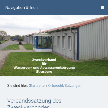
Navigation öffnen
Sie sind hier:
Startseite
»
Ortsrecht/Satzungen
Verbandssatzung des
Zweckverbandes