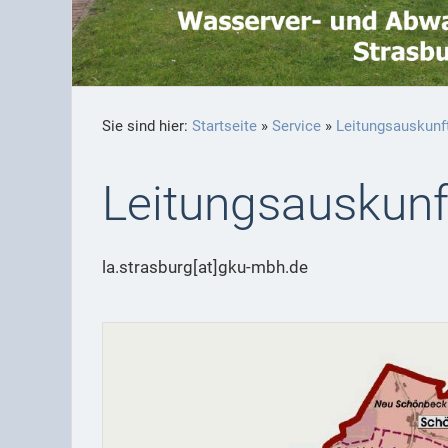
Sie sind hier:
Startseite
»
Service
»
Leitungsauskunf
Leitungsauskunf
la.strasburg[at]gku-mbh.de